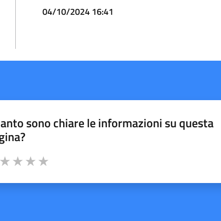
04/10/2024 16:41
anto sono chiare le informazioni su questa
gina?
a da 1 a 5 stelle la pagina
ta 1 stelle su 5
Valuta 2 stelle su 5
Valuta 3 stelle su 5
Valuta 4 stelle su 5
Valuta 5 stelle su 5