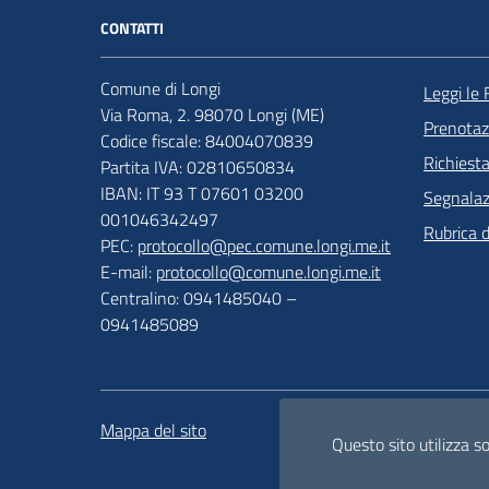
CONTATTI
Comune di Longi
Leggi le
Via Roma, 2. 98070 Longi (ME)
Prenota
Codice fiscale: 84004070839
Richiest
Partita IVA: 02810650834
IBAN: IT 93 T 07601 03200
Segnalazi
001046342497
Rubrica 
PEC:
protocollo@pec.comune.longi.me.it
E-mail:
protocollo@comune.longi.me.it
Centralino: 0941485040 –
0941485089
Mappa del sito
Attuazione misure PNRR
Questo sito utilizza s