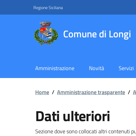
Vai ai contenuti
Vai al footer
Regione Siciliana
Comune di Longi
Amministrazione
Novità
Servizi
Dati ulteriori
Home
/
Amministrazione trasparente
/
A
Dati ulteriori
Sezione dove sono collocati altri contenuti pub