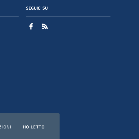
SEGUICI SU
Facebook
RSS
COOKIES
L'INFORMATIVA
ZIONI
HO LETTO