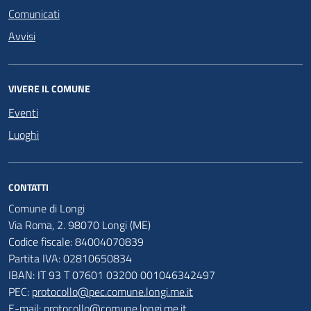
Comunicati
Avvisi
VIVERE IL COMUNE
Eventi
Luoghi
CONTATTI
Comune di Longi
Via Roma, 2. 98070 Longi (ME)
Codice fiscale: 84004070839
Partita IVA: 02810650834
IBAN: IT 93 T 07601 03200 001046342497
PEC:
protocollo@pec.comune.longi.me.it
E-mail:
protocollo@comune.longi.me.it