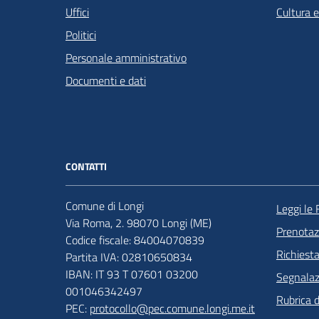
Uffici
Cultura 
Politici
Personale amministrativo
Documenti e dati
CONTATTI
Comune di Longi
Leggi le
Via Roma, 2. 98070 Longi (ME)
Prenota
Codice fiscale: 84004070839
Richiest
Partita IVA: 02810650834
IBAN: IT 93 T 07601 03200
Segnalazi
001046342497
Rubrica 
PEC:
protocollo@pec.comune.longi.me.it