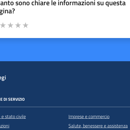
anto sono chiare le informazioni su questa
gina?
a da 1 a 5 stelle la pagina
ta 1 stelle su 5
Valuta 2 stelle su 5
Valuta 3 stelle su 5
Valuta 4 stelle su 5
Valuta 5 stelle su 5
ngi
E DI SERVIZIO
e stato civile
Imprese e commercio
zioni
Salute, benessere e assistenza