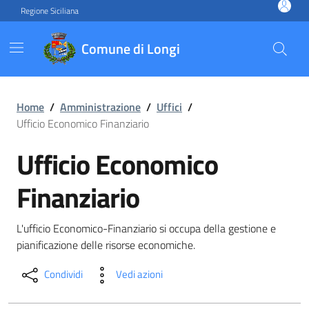
Vai ai contenuti
Vai al footer
Regione Siciliana
Comune di Longi
Ufficio Economico Finanziar
Home
/
Amministrazione
/
Uffici
/
Ufficio Economico Finanziario
Ufficio Economico
Finanziario
L'ufficio Economico-Finanziario si occupa della gestione e
pianificazione delle risorse economiche.
Condividi
Vedi azioni