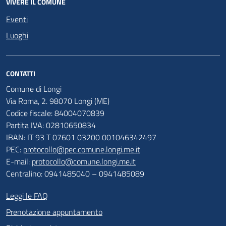
VIVERE IL COMUNE
Eventi
Luoghi
CONTATTI
Comune di Longi
Via Roma, 2. 98070 Longi (ME)
Codice fiscale: 84004070839
Partita IVA: 02810650834
IBAN: IT 93 T 07601 03200 001046342497
PEC:
protocollo@pec.comune.longi.me.it
E-mail:
protocollo@comune.longi.me.it
Centralino: 0941485040 – 0941485089
Leggi le FAQ
Prenotazione appuntamento