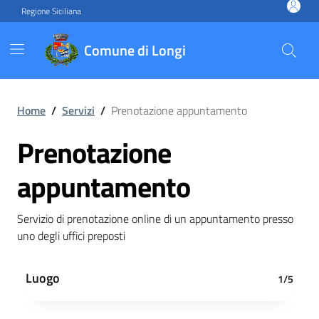
Vai ai contenuti
Vai al footer
Regione Siciliana
Comune di Longi
Prenotazione appuntament
Home
/
Servizi
/
Prenotazione appuntamento
Prenotazione
appuntamento
Servizio di prenotazione online di un appuntamento presso
uno degli uffici preposti
Luogo
1/5