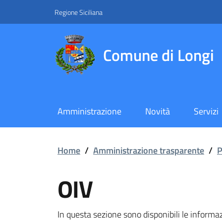
Vai ai contenuti
Vai al footer
Regione Siciliana
Comune di Longi
Amministrazione
Novità
Servizi
OIV
Home
/
Amministrazione trasparente
/
P
OIV
In questa sezione sono disponibili le informa