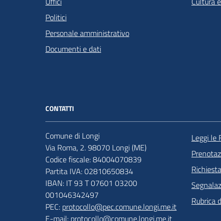
Uffici
Cultura 
Politici
Personale amministrativo
Documenti e dati
CONTATTI
Comune di Longi
Leggi le
Via Roma, 2. 98070 Longi (ME)
Prenota
Codice fiscale: 84004070839
Richiest
Partita IVA: 02810650834
IBAN: IT 93 T 07601 03200
Segnalazi
001046342497
Rubrica 
PEC:
protocollo@pec.comune.longi.me.it
E-mail:
protocollo@comune.longi.me.it