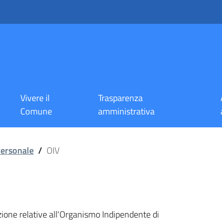
Vivere il
Trasparenza
Comune
amministrativa
ersonale
/
OIV
zione relative all'Organismo Indipendente di