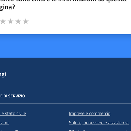
gina?
a da 1 a 5 stelle la pagina
ta 1 stelle su 5
Valuta 2 stelle su 5
Valuta 3 stelle su 5
Valuta 4 stelle su 5
Valuta 5 stelle su 5
ngi
E DI SERVIZIO
e stato civile
Imprese e commercio
zioni
Salute, benessere e assistenza