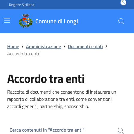
Vai ai contenuti
Vai al footer
Regione Siciliana
Comune di Longi
Accordo tra enti
Home
/
Amministrazione
/
Documenti e dati
/
Accordo tra enti
Accordo tra enti
Raccolta di documenti che consentono di instaurare un
rapporto di collaborazione tra enti, come convenzioni,
accordi generici, partnership, sponsorship.
Cerca contenuti in "Accordo tra enti"