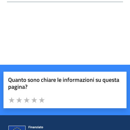
Quanto sono chiare le informazioni su questa
pagina?
Valuta da 1 a 5 stelle la pagina
Valuta 1 stelle su 5
Valuta 2 stelle su 5
Valuta 3 stelle su 5
Valuta 4 stelle su 5
Valuta 5 stelle su 5