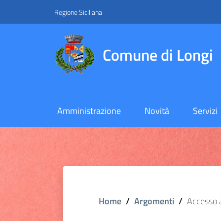
Vai ai contenuti
Vai al footer
Regione Siciliana
Comune di Longi
Amministrazione
Novità
Servizi
Home
/
Argomenti
/
Accesso 