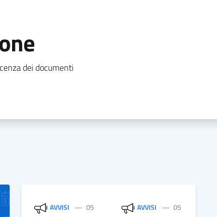
ione
oscenza dei documenti
AVVISI
05
AVVISI
05