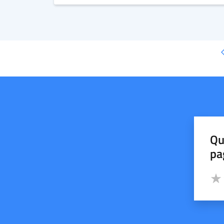
Qu
pa
Valut
Valu