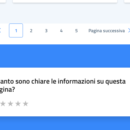
1
2
3
4
5
Pagina successiva
anto sono chiare le informazioni su questa
gina?
a da 1 a 5 stelle la pagina
ta 1 stelle su 5
Valuta 2 stelle su 5
Valuta 3 stelle su 5
Valuta 4 stelle su 5
Valuta 5 stelle su 5