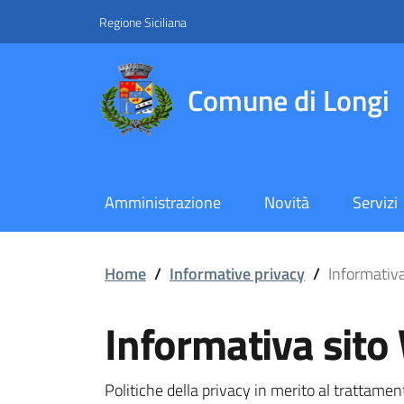
Vai ai contenuti
Vai al footer
Regione Siciliana
Comune di Longi
Amministrazione
Novità
Servizi
Informativa sito Web
Home
/
Informative privacy
/
Informativ
Informativa sito
Politiche della privacy in merito al trattamen