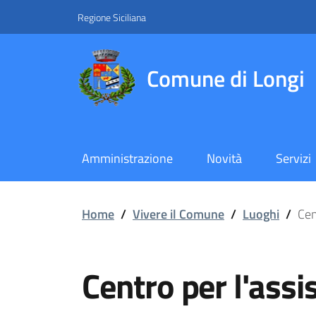
Vai ai contenuti
Vai al footer
Regione Siciliana
Comune di Longi
Amministrazione
Novità
Servizi
Centro per l'assistenza 
Home
/
Vivere il Comune
/
Luoghi
/
Cen
Centro per l'assi