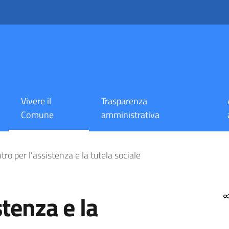
Vivere il
Trasparenza
Comune
amministrativa
e la tutela sociale
tro per l'assistenza e la tutela sociale
stenza e la