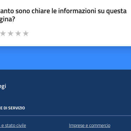
anto sono chiare le informazioni su questa
gina?
a da 1 a 5 stelle la pagina
ta 1 stelle su 5
Valuta 2 stelle su 5
Valuta 3 stelle su 5
Valuta 4 stelle su 5
Valuta 5 stelle su 5
ngi
E DI SERVIZIO
e stato civile
Imprese e commercio