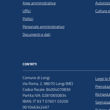
Aree amministrative
Autorizza
Uffici
Cultura 
Politici
Personale amministrativo
Documenti e dati
CONTATTI
Comune di Longi
Leggi le
Via Roma, 2. 98070 Longi (ME)
Prenota
Codice fiscale: 84004070839
Richiest
Partita IVA: 02810650834
IBAN: IT 93 T 07601 03200
Segnalazi
001046342497
Rubrica 