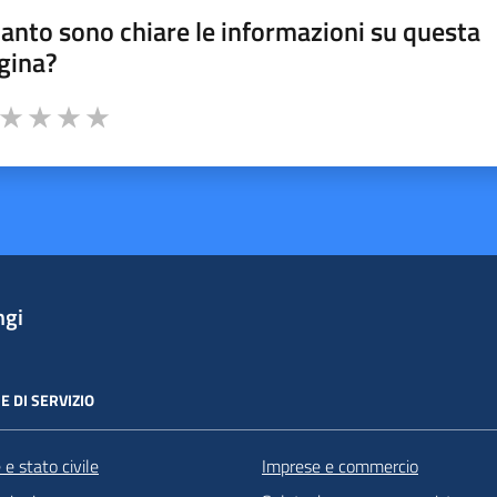
anto sono chiare le informazioni su questa
gina?
a da 1 a 5 stelle la pagina
ta 1 stelle su 5
Valuta 2 stelle su 5
Valuta 3 stelle su 5
Valuta 4 stelle su 5
Valuta 5 stelle su 5
ngi
E DI SERVIZIO
e stato civile
Imprese e commercio