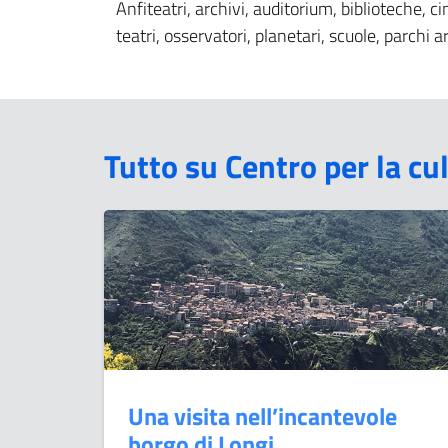
Anfiteatri, archivi, auditorium, biblioteche, 
teatri, osservatori, planetari, scuole, parchi a
Tutto su Centro per la cu
Una visita nell’incantevole
borgo di Longi