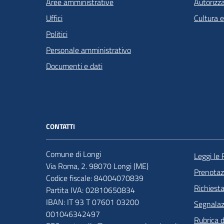
Aree amministrative
Autorizza
Uffici
Cultura 
Politici
Personale amministrativo
Documenti e dati
CONTATTI
Comune di Longi
Leggi le
Via Roma, 2. 98070 Longi (ME)
Prenota
Codice fiscale: 84004070839
Richiest
Partita IVA: 02810650834
IBAN: IT 93 T 07601 03200
Segnalazi
001046342497
Rubrica 