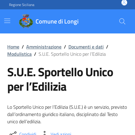
Vai ai contenuti
Vai al footer
Regione Siciliana
Comune di Longi
S.U.E. Sportello Unico per l’
Home
/
Amministrazione
/
Documenti e dati
/
Modulistica
/
S.U.E. Sportello Unico per l’Edilizia
S.U.E. Sportello Unico
per l’Edilizia
Lo Sportello Unico per l’Edilizia (S.U.E.) è un servizio, previsto
dall’ordinamento giuridico italiano, disciplinato dal Testo
unico dell’edilizia.
Condividi
Vedi azioni