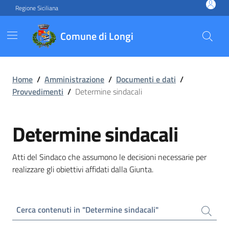
Vai ai contenuti
Vai al footer
Regione Siciliana
Comune di Longi
Home
/
Amministrazione
/
Documenti e dati
/
Provvedimenti
/
Determine sindacali
Determine sindacali
Atti del Sindaco che assumono le decisioni necessarie per
realizzare gli obiettivi affidati dalla Giunta.
Cerca contenuti in "Determine sindacali"