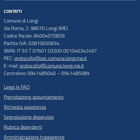
CONTATTI
Comune di Longi
Via Roma, 2. 98070 Longi (ME)
Codice fiscale: 84004070839
Partita IVA: 02810650834
IBAN: IT 93 T 07601 03200 001046342497
PEC:
protocollo@pec.comune.longi.me.it
E-mail:
protocollo@comune.longi.me.it
Centralino: 0941485040 – 0941485089
Leggi le FAQ
Prenotazione appuntamento
Richiesta assistenza
Segnalazione disservizio
Rubrica dipendenti
Amministrazione trasparente