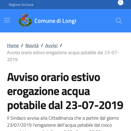
Vai ai contenuti
Vai al footer
Regione Siciliana
Comune di Longi
Avviso orario estivo erogaz
Home
/
Novità
/
Avvisi
/
Avviso orario estivo erogazione acqua potabile dal 23-07-
2019
Avviso orario estivo
erogazione acqua
potabile dal 23-07-2019
Il Sindaco avvisa alla Cittadinanza che a partire dal giorno
23/07/2019 l'erogazione dell'acqua potabile dal civico