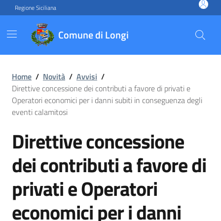
Vai ai contenuti
Vai al footer
Regione Siciliana
Comune di Longi
Direttive concessione dei co
Home
/
Novità
/
Avvisi
/
Direttive concessione dei contributi a favore di privati e
Operatori economici per i danni subiti in conseguenza degli
eventi calamitosi
Direttive concessione
dei contributi a favore di
privati e Operatori
economici per i danni