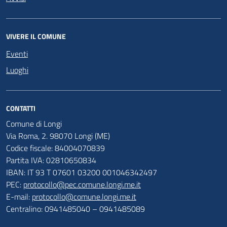
VIVERE IL COMUNE
Eventi
Luoghi
CONTATTI
Comune di Longi
Via Roma, 2. 98070 Longi (ME)
Codice fiscale: 84004070839
Partita IVA: 02810650834
IBAN: IT 93 T 07601 03200 001046342497
PEC:
protocollo@pec.comune.longi.me.it
E-mail:
protocollo@comune.longi.me.it
Centralino: 0941485040 – 0941485089