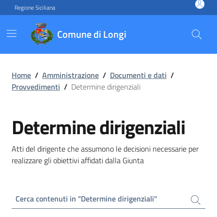
Vai ai contenuti
Vai al footer
Regione Siciliana
Comune di Longi
Home
/
Amministrazione
/
Documenti e dati
/
Provvedimenti
/
Determine dirigenziali
Determine dirigenziali
Atti del dirigente che assumono le decisioni necessarie per
realizzare gli obiettivi affidati dalla Giunta
Cerca contenuti in "Determine dirigenziali"